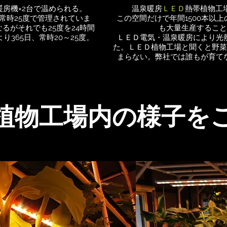
房機×2台で温められる。
温泉暖房
ＬＥＤ
熱帯植物工
常時25度で管理されていま
この空間だけで年間1500本以
るがそれでも25度を24時間
も大量生産すること
365日、常時20～25度。
ＬＥＤ電気・温泉暖房により光
た。ＬＥＤ植物工場と聞くと野菜
まらない。弊社では誰もが育て
植物工場内の様子を