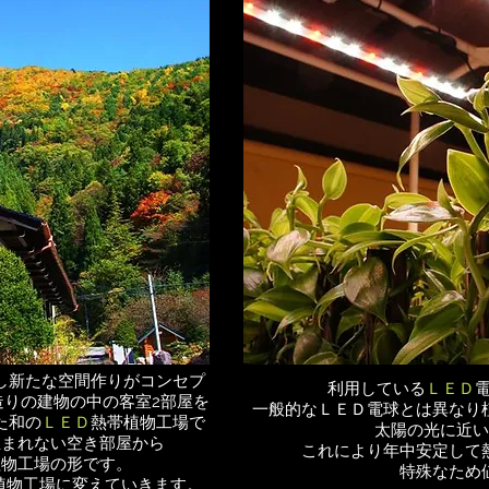
し新たな空間作りがコンセプ
利用している
ＬＥＤ
造りの建物の中の客室2部屋を
一般的なＬＥＤ電球とは異なり
た和の
ＬＥＤ
熱帯植物工場で
太陽の光に近い
生まれない空き部屋から
これにより年中安定して
植物工場の形です。
特殊なため
植物工場に変えていきます。