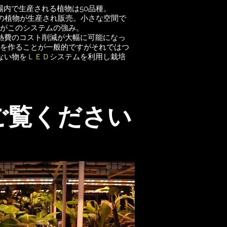
場内で生産される植物は50品種。
上の植物が生産され販売。小さな空間で
がこのシステムの強み。
熱費のコスト削減が大幅に可能になっ
を作ることが一般的ですがそれではつ
ない物を
ＬＥＤ
システムを利用し栽培
ご覧ください