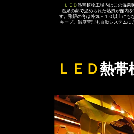
ＬＥＤ
熱帯植物工場内はこの温泉暖
温泉の熱で温められた熱風が館内を
す。飛騨の冬は外気－１０以上にもな
キープ。温度管理も自動システムにより
ＬＥＤ
熱帯