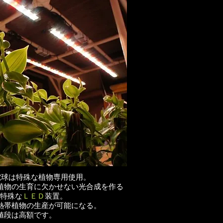
電球は特殊な植物専用使用。
植物の生育に欠かせない光合成を作る
特殊な
ＬＥＤ
装置。
熱帯植物の生産が可能になる。
値段は高額です。