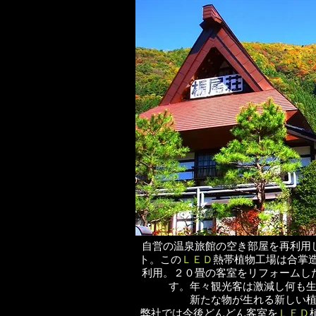
自営の温泉旅館の空き部屋を再利用
ト。この
ＬＥＤ
熱帯植物工場は合掌
利用。２０畳の客室をリフォームし
す。年々観光客は激減し何も
新たな物が生れる新しい
弊社では今後どんどん客室を
ＬＥＤ