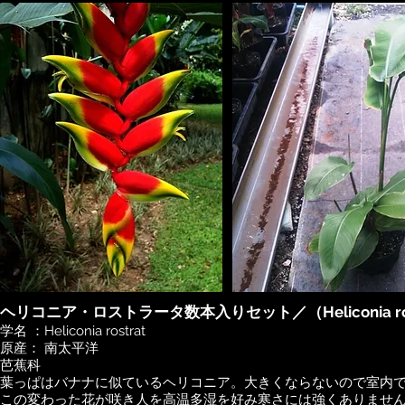
ヘリコニア・ロストラータ数本入りセット／（Heliconia ro
学名 ：Heliconia rostrat
原産： 南太平洋
芭蕉科
葉っぱはバナナに似ているヘリコニア。大きくならないので室内
この変わった花が咲き人を高温多湿を好み寒さには強くありませ