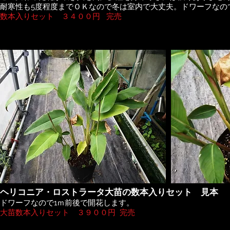
耐寒性も5度程度までＯＫなので冬は室内で大丈夫。ドワーフなの
数本入りセット ３４００円 完売
ヘリコニア・ロストラータ大苗の数本入りセット 見本
ドワーフなので1ｍ前後で開花します。
大苗数本入りセット ３９００円 完売