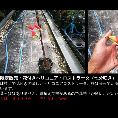
限定販売・花付きヘリコニア・ロストラータ（
七分咲き
）
鉢植えで花付きの珍しいヘリコニアロストラータ。根は張ってい
います。
葉っぱはありません。鉢植えで根があるので花持ちが良い。だいた
１鉢 ３５００円 売り切れ 完売