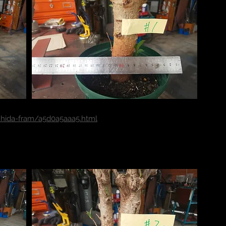
kuhida-fram/a5d0a5aaa5.html