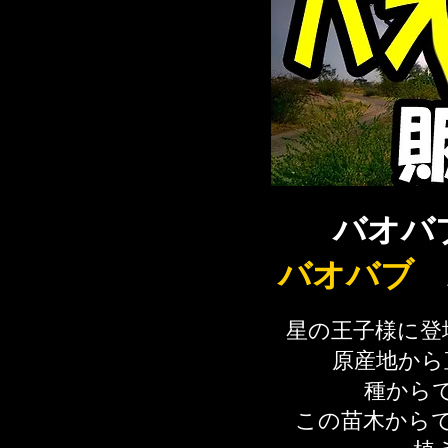
バオバ
バオバブ AD
星の王子様に登
原産地から
種から
この苗木から